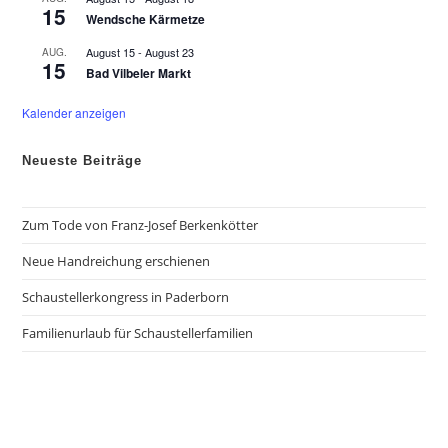
15
h
Wendsche Kärmetze
o
b
August 15
-
August 23
AUG.
e
15
n
Bad Vilbeler Markt
Kalender anzeigen
Neueste Beiträge
Zum Tode von Franz-Josef Berkenkötter
Neue Handreichung erschienen
Schaustellerkongress in Paderborn
Familienurlaub für Schaustellerfamilien