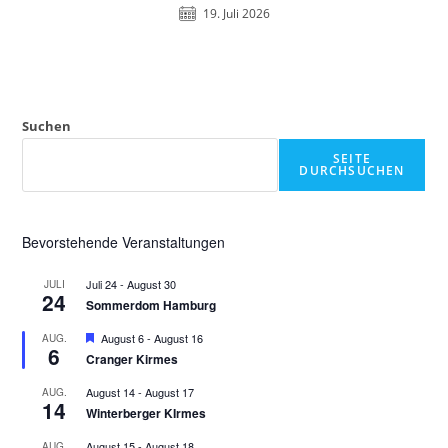
19. Juli 2026
Suchen
SEITE
DURCHSUCHEN
Bevorstehende Veranstaltungen
Juli 24
-
August 30
JULI
24
Sommerdom Hamburg
H
August 6
-
August 16
AUG.
6
e
Cranger Kirmes
r
v
August 14
-
August 17
AUG.
o
14
Winterberger KIrmes
r
g
e
August 15
-
August 18
AUG.