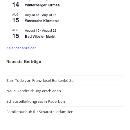
o
14
Winterberger KIrmes
r
g
e
August 15
-
August 18
AUG.
15
h
Wendsche Kärmetze
o
b
August 15
-
August 23
AUG.
e
15
n
Bad Vilbeler Markt
Kalender anzeigen
Neueste Beiträge
Zum Tode von Franz-Josef Berkenkötter
Neue Handreichung erschienen
Schaustellerkongress in Paderborn
Familienurlaub für Schaustellerfamilien