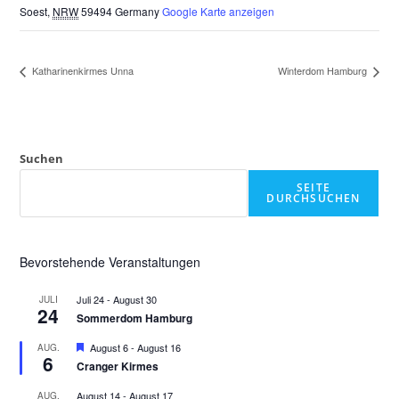
Soest
,
NRW
59494
Germany
Google Karte anzeigen
Katharinenkirmes Unna
Winterdom Hamburg
Suchen
SEITE
DURCHSUCHEN
Bevorstehende Veranstaltungen
Juli 24
-
August 30
JULI
24
Sommerdom Hamburg
H
August 6
-
August 16
AUG.
6
e
Cranger Kirmes
r
v
August 14
-
August 17
AUG.