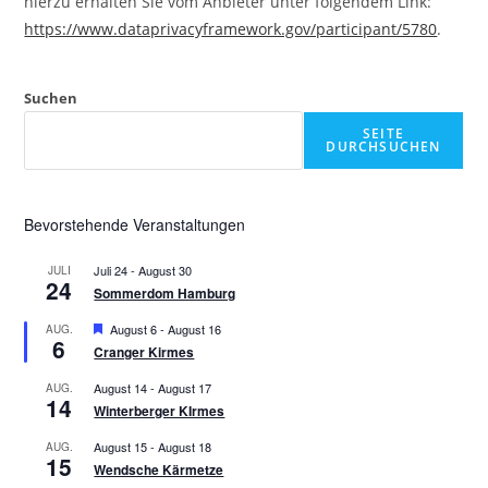
hierzu erhalten Sie vom Anbieter unter folgendem Link:
https://www.dataprivacyframework.gov/participant/5780
.
Suchen
SEITE
DURCHSUCHEN
Bevorstehende Veranstaltungen
Juli 24
-
August 30
JULI
24
Sommerdom Hamburg
H
August 6
-
August 16
AUG.
6
e
Cranger Kirmes
r
v
August 14
-
August 17
AUG.
o
14
Winterberger KIrmes
r
g
e
August 15
-
August 18
AUG.
15
h
Wendsche Kärmetze
o