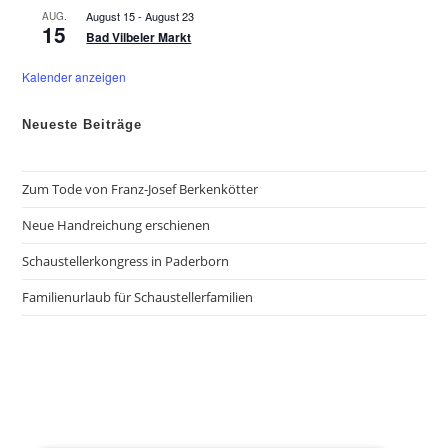
b
August 15
-
August 23
AUG.
e
15
n
Bad Vilbeler Markt
Kalender anzeigen
Neueste Beiträge
Zum Tode von Franz-Josef Berkenkötter
Neue Handreichung erschienen
Schaustellerkongress in Paderborn
Familienurlaub für Schaustellerfamilien